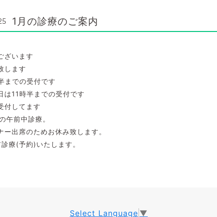
1月の診療のご案内
25
ございます
致します
時半までの受付です
の日は11時半までの受付です
受付してます
での午前中診療。
ミナー出席のためお休み致します。
前診療(予約)いたします。
Select Language
▼